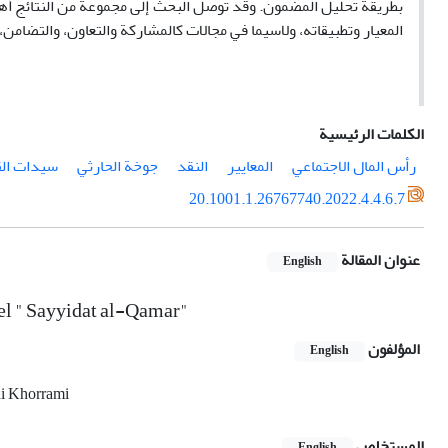
بطريقة تحليل المضمون. وقد توصل البحث إلى مجموعة من النتائج أه
المعيار وتطبيقاته، ولاسيما في مجالات كالمشاركة والتعاون، والتضامن،
الكلمات الرئيسية
رأس المال الاجتماعي
المعايير
النقد
جوخة الحارثي
سيدات الق
20.1001.1.26767740.2022.4.4.6.7
عنوان المقالة
English
vel " Sayyidat al-Qamar"
المؤلفون
English
i Khorrami
المستخلص
English