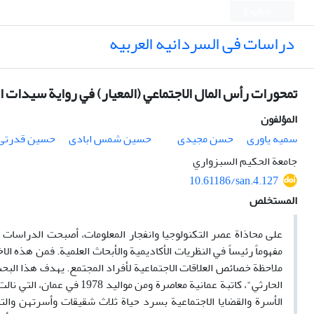
English
دراسات فی السردانیه العربیه
تمحورات‌ رأس المال الاجتماعي (المعيار) في رواية سيدات ا
المؤلفون
سمیه یاوری
حسن مجیدی
حسین شمس ابادی
حسین قدرتی
جامعة الحكيم السبزواري
10.61186/san.4.127
المستخلص
على محاذاة عصر التكنولوجيا وانفجار المعلومات، أصبحت الدراسات 
مفهوماً رئيساً في النظريات الأكاديمية والأبحاث العلمية. فمن هذه 
ملاحظة خصائص العلاقات الاجتماعية لأفراد المجتمع. يهدف هذا البح
الأسرة والقضايا الاجتماعية بسرد حياة ثلاث شقيقات وأسرتهن والت