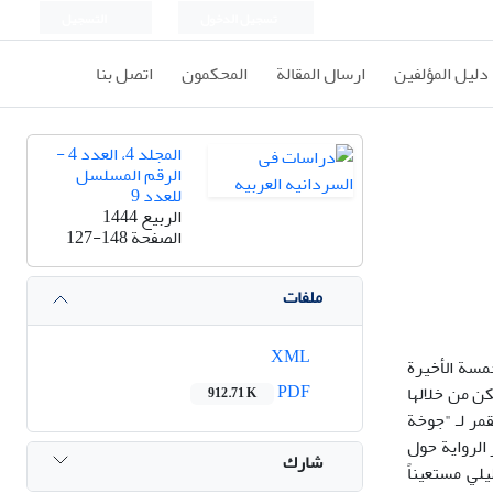
تسجيل الدخول
التسجيل
دليل المؤلفين
ارسال المقالة
المحكمون
اتصل بنا
المجلد 4، العدد 4 -
الرقم المسلسل
للعدد 9
الربيع 1444
الصفحة
127-148
ملفات
XML
مسة الأخيرة
PDF
كن من خلالها
912.71 K
مر لـ "جوخة
 على جائزة "مان بوكر" العالمية، لرواية "سيدات القمر" عام 2019 م. تتمحور الرواية حول
شارك
لي مستعيناً