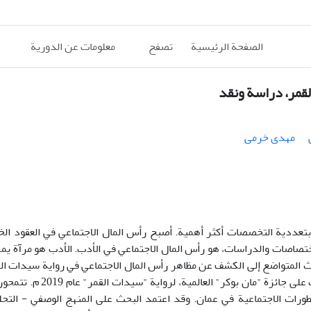
الصفحة الرئيسية
تصفح
معلومات عن الدورية
لقمر، دراسة ونقد
مهدی خرمی
بتعددية التخصصات ­أكثر أهمية. أصبح رأس المال الاجتماعي في العقود الخ
الاختصاصات والدراسات، هو رأس المال الاجتماعي في الأدب. الأدب هو مرآة يم
ث المتواضع إلى الكشف عن مظاهر رأس المال الاجتماعي في رواية سيدات الق
الحارثي"، كاتبة عمانية معاصرة ومن مواليد 1978 في عمان، التي نالت
طورات الاجتماعية في عمان. وقد اعتمد البحث على المنهج الوصفي - التحلي