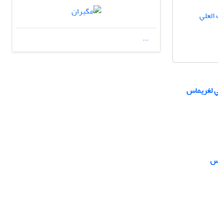
 العلي
...
ي لغريماس
يس