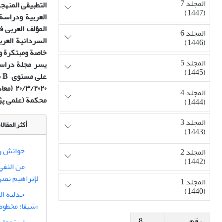
المجلد 7
التطبیقی المنهج
(1447)
العربیة ودراسة
المؤلف العربی 
المجلد 6
السردانیة العرب
(1446)
خاصة ومبتکرة و 
المجلد 5
یسر مجلة دراسا
(1445)
علی مستوی
B
المجلد 4
محکمة (علمی پ
(1444)
المجلد 3
أكثر المقا
(1443)
خوانش رم
المجلد 2
(1442)
من النفي 
لإبراهيم نصر
المجلد 1
(1440)
جدلیة الح
«شیفا؛ مخطوطة
رقم
8