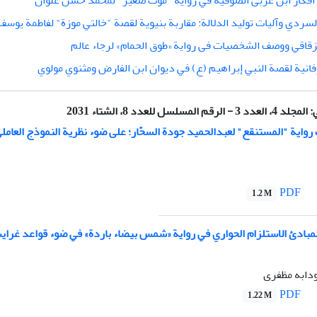
أفکار ابن عربی الصوفية في رواية "موت صغير" لمحمد حسن علوان
السردي وآليات توليد الدلالة: مقاربة بنيوية لقصة "خالتي موزة" لفاطمة يوسف
زقاقي ووصف الشخصیات فی روایة «طوق الحمام» لرجاء عالم
فانية لقصة النبي إبراهيم (ع) في ديوان ابن الفارض ومثنوي مولوي
ي:
المجلد 4، العدد 3 - الرقم المسلسل للعدد 8، الشتاء 2031
اية "المستنقع" لعبدالحميد جودة السحّار؛ على ضوء نظرية النموذج العامل
PDF
1.2 M
مبادئ الاستلزام الحواري في رواية «شمس بيضاء باردة» في ضوء قواعد غرا
دابه مظفری
PDF
1.22 M