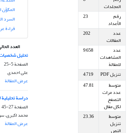
استدعاء 
المجلدات
المكوَّن 
رقم
23
السرد ال
الأعداد
قراءة عر
عدد
202
المقالات
العدد الحال
عدد
9,658
تحليل شخصيات رو
المشاهدات
الصفحة
5-25
للمقالة
علی احمدی
تنزیل PDF
4,719
عرض المقالة
متوسط
47.81
عدد مرات
دراسة تحليلية ل
التصفح
لکل مقال
الصفحة
27-45
محمد اکبری، سو
متوسط
23.36
تنزیل
عرض المقالة
النص