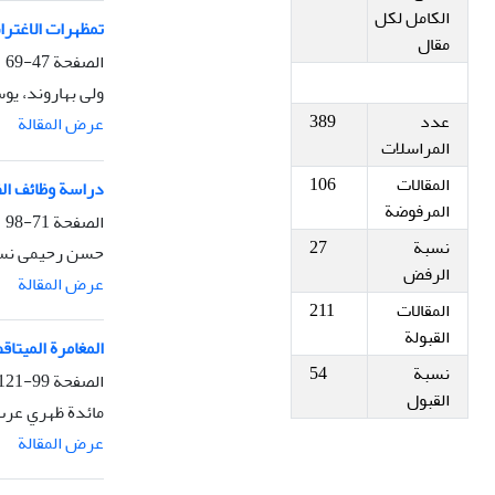
الکامل لکل
تمظهرات الاغترا
مقال
الصفحة
47-69
ولی بهاروند، یو
عدد
389
عرض المقالة
المراسلات
المقالات
106
دراسة وظائف الفكا
المرفوضة
الصفحة
71-98
نسبة
27
حسن رحیمی نسب
الرفض
عرض المقالة
المقالات
211
القبولة
المغامرة المیتا
نسبة
54
الصفحة
99-121
القبول
مائدة ظهري عرب،
عرض المقالة