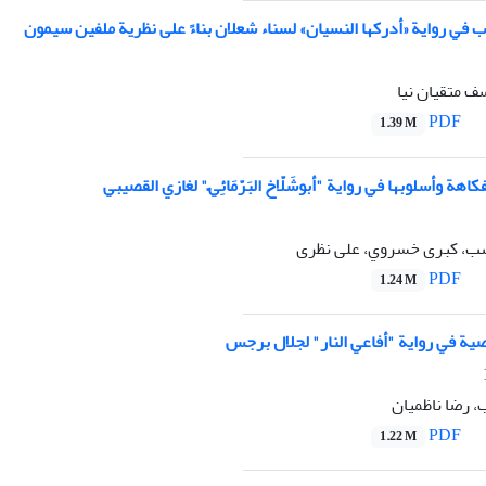
ب في روایة «أدركها النسیان» لسناء شعلان بناءً على نظرية ملفين سيمون
سف متقیان نیا
PDF
1.39 M
هة وأسلوبها في رواية "أبوشَلّاخ البَرّمَائِيّ" لغازي القصيبي
، کبری خسروي، علی نظری
PDF
1.24 M
قصیة في روایة "أفاعي النار" لجلال برجس
 رضا ناظمیان
PDF
1.22 M