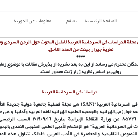
الصفحة الرئيسية
تصفح
معلومات عن الدورية
 مجلة الدراسات فی السردانیة العربیة لاتقبل البحوث حول الزمن السردی و
نظریة جیرار جینت من العدد اللاحق.
****
ندگان محترم می رساند از این به بعد نشریه از پذیرش مقالات با موضوع زما
روایی بر اساس نظریه ژرار ژنت معذور است.
دراسات فی السردانیة العربیة
ی السردانیة العربیة"(
SAN
) هی مجلة فصلیة جامعیة دولیة جدیدة ال
ة خوارزمی الإیرانیة والجمعیة العلمیة الإیرانیة للغة العربیة وآدابها و هی 
النشر المرقمة ٨٥٧٢٦ من وزارة الثقافة الإیرانیة 
ت فی السردانیة العربیة" هو الإهتمام الأدبی العلمی المنهجی النقدی بالب
 للنصوص التقلیدیة والمعاصرة فی الأدب العربی. فلذلک تتناول هذه المجل