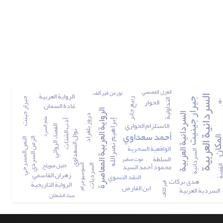
الغزل القصصي
نورمن فیرکلف
الرواية العربية
السردانية العربیة
ة
الحوار
جیرار جینت
ربيع جابر
جيرار جينيت
التداولیة
غادة السمان
الرواية العربية المعاصرة
السردانیة العربية
دروز بلغراد
علم السرد
أدب الشتات
إبراهيم نصرالله
الاستلزام الحواري
الفضاء الروائي
أحمد سعداوي
نوال السعداوي
مكان
الزمن السردي
النص المسرحي
الواقعية السحرية
السردانية
السلطة
موت صغير
خليل صويلح
محمود أحمد السید
السوسیوجرام
السرديات
قصة
زهران القاسمي
النقد النسوي
هدى بركات
الرواية التاريخية
فیرکلاف
ابن الفارض
السردية العربية
سناءالشعلان