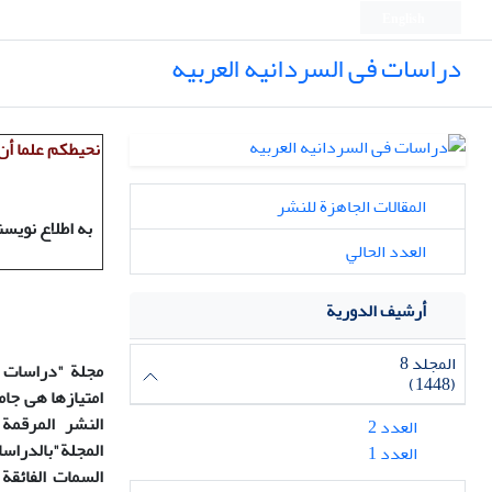
English
دراسات فی السردانیه العربیه
نحیطکم علما أن
المقالات الجاهزة للنشر
به اطلاع نویس
العدد الحالي
أرشيف الدورية
المجلد 8
مجلة "دراسات ف
(1448)
امتیازها هی جامع
العدد 2
المجلة"بالدراسا
العدد 1
السمات الفائقة