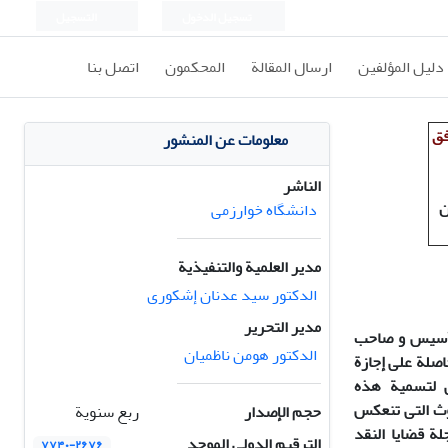
تسجيل الدخول
التسجيل
دليل المؤلفين
ارسال المقالة
المحكمون
اتصل بنا
فق
معلومات عن المنشور
الناشر
ن
دانشگاه خوارزمی
مدير العلمية والتنفيذية
الدکتور سید عدنان إشکوری
مدير التحرير
تأسیس و صاحب
الدکتور هومن ناظمیان
حاصلة علی إجازة
بتاریخ ٢٠١٩/٩/١٦ السبب الرئیسی لتسمیة هذه
حوث التی تنعکس
حجم الإصدار
ربع سنوية
ة قضایا النقد
الترقيم الدولي الموحد
۷۷۴۰-۲۶۷۶