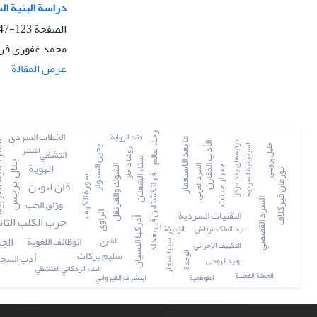
دراسة البنیة ال
الصفحة
123-147
محمد غفوری فر،
عرض المقالة
الخطاب السردي
نقد الرواية
رجاء عالم
ما بعد الاستعمار
السردانی
مرتبه­‌های چند مرکز
الأدب المقارن
السیمیائية السردية
خليل پرويني
التبئير
يحيى السنوار
التشظي
روشا داخاز
سناء الشعلان
الهوية
جلال برجس
السرد العربي
الشوك والقرنفل
جيرار جينت
نورمان فيركلاف
فرانكشتاين في بغداد
سورة الكهف
فان ليوين
ورّاق الحب
السرد القصصي
التقنيات السردية
الراوي
حرب الكلب الثان
أدرکها النسیان
عبد الملک مرتاض
الرّمزيّة
الجم
الوظائف اللغوية
الشرح
التكييف الإجرائي
سبايا سنجار
سليم بركات
أدب السج
الوحدة
ولیدالهودلی
البناء الزمكاني المتشظي
الجملة الفعلية
الطوطمية
ابن­شرف القیرواني