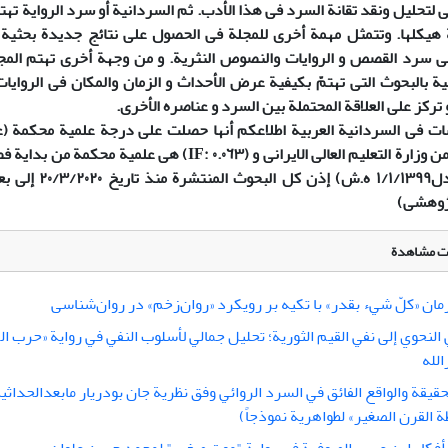
ی لتحلیل ونقد تقانة السرد فی هذا الأدب. ثم السردانیة أو سرد الروایة تهتم
 هیکلها. وتتمثل مهمة أخری للمجلة فی الحصول علی نتائج جدیدة بحثی
فی سرد القصص و الروایات والنصوص النثریة. و من وجهة أخری تهتم الم
یة بالبحوث التی تهتمّ بکیفیة عرض الأحداث و الزمان والمکان فی الروایا
ترکز علی العلاقة المحتملة بین السرد و عناصره الأخری.
ت فی السردانیة العربیة اطلاعکم أنها حصلت علی درجة علمیة محکمة 
من وزارة التعلیم العالی الایرانی و (٠.٠٦٣ :IF) هی علمیة مح
٢٠/٣/٢٠٢٠ (معادل١/١/١٣٩٩ ه.
ژوهشی)
لات مشاهدة
ان «کلّ شيء بقدر» با تکیه بر رویکرد «روان‌زخم» در روان‌شناسی
النحوي إلى نفي القيم الثورية؛ تحليل جمالي لأسلوب النفي في رواية «حرب الك
الله
قیقة والواقع الفائق في السرد الروائي وفق نظریة جان بودریار مابعدالحداثیة
 القرن الصغیر» لطواهریة نموذجاً)