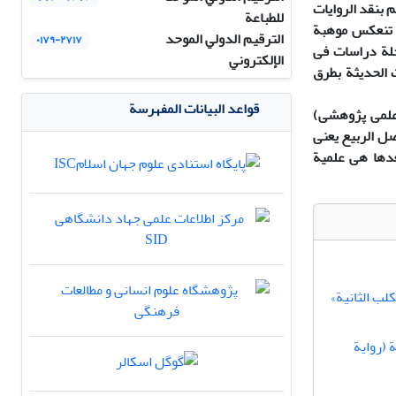
 بنقد الروایات
للطباعة
ة تنعکس موهبة
الترقيم الدولي الموحد
۰۱۷۹-۲۷۱۷
جلة دراسات فی
الإلكتروني
ت الحدیثة بطرق
قواعد البيانات المفهرسة
(علمی پژوهشی)
کمة من بدایة فصل الربیع یعنی
ش) إذن کل البحوث المنتشرة منذ تاریخ ٢٠/٣/٢٠٢٠ إلی بعدها هی علمیة
لب الثانية»
 (روایة