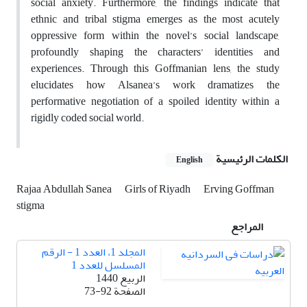
social anxiety. Furthermore, the findings indicate that
ethnic and tribal stigma emerges as the most acutely
oppressive form within the novel’s social landscape,
profoundly shaping the characters’ identities and
experiences. Through this Goffmanian lens, the study
elucidates how Alsanea’s work dramatizes the
performative negotiation of a spoiled identity within a
rigidly coded social world.
الكلمات الرئيسية
English
Rajaa Abdullah Sanea
Girls of Riyadh
Erving Goffman
stigma
المراجع
المجلد 1، العدد 1 - الرقم
المسلسل للعدد 1
الربيع 1440
الصفحة
73-92