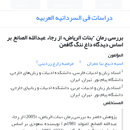
English
تسجيل الدخول
التسجيل
دراسات فی السردانیه العربیه
بررسی رمان “بنات الریاض» از رجاء عبدالله الصانع بر
اساس دیدگاه داغ ننگ گافمن
المؤلفون
2
1
اسیه ذبیح نیا عمران
مرضیه زارع زردینی
1
استاد زبان و ادبیات فارسی، دانشکده ادبیات و زبان‌های خارجی،
دانشگاه پیام نور. تهران. ایران
2
استادیار زبان و ادبیات عربی، دانشکده ادبیات و زبانهای خارجی،
دانشگاه پیام نور. تهران. ایران
المستخلص
پژوهش حاضر به بررسی رمان «
بنات الریاض
» (2005) از رجاء
عبدالله الصانع (
م
تولد 1981م.) نویسنده سعودی
بر
اساس