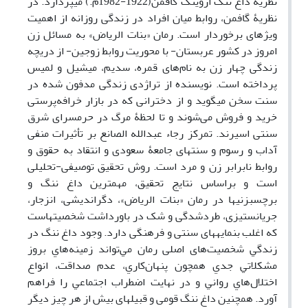
نظریۀ داغ ننگ اروینگ گافمن(1922-1982م.)
می­پردازد.
در
نظریۀ گافمن،
روابط میان افراد در زندگی روزانه از اهمیت
ویژه‏ای برخوردار است.
رمان «بنات الریاض»
به مسائل زن
امروز در کشور عربستان- با محوریت روابط زوجین- از دریچه
زندگی چهار زن
به نام‌های
قمره، سدیم، میشیل و لمیس
پرداخته­
است.
نویسنده از تراژدی زندگی مدفون شده در
سنت سخن می­گوید و از دخترانی که در بازار خرافه‌پرستی
خرید و فروش می‌شوند و تا لحظۀ مرگ در حرمسرای شرق
سنتی اسیرند.
تمرکز رجاء عبدالله الصانع بر تأثیرات منفی
آداب و رسوم و سنت­های جامعۀ سعودی و انتقاد به حقوق و
روابط نابرابر زن و مرد است. روش تحقیق توصیفی-تحلیلی
است و
براساس نتایج تحقیق،
مهمترین داغ ‏ننگ و
برچسب‏زنی‏ها در رمان «بنات الریاض»، دگراندیشی، انزجار،
جریان­ستیزی، طرد‏شدگی و ‏شک در باورداشت شخصیت­هاست
که اغلب بن‏مایه‏های سنتی و فرهنگی دارد.
وجود داغ ننگ در
زندگي
شخصیت‌های اصلی رمان
مي‌تواند زمينه‌هاي بروز
مشكلاتي جدي همچون پنهان‌كاري، عدم صداقت،‌‌ انواع
اختلال‌هاي رواني و در نهايت اضطراب اجتماعي را فراهم
آورد.
همچنین داغ ننگ قومی و قبیله­ای بیش از هر چیز دیگر