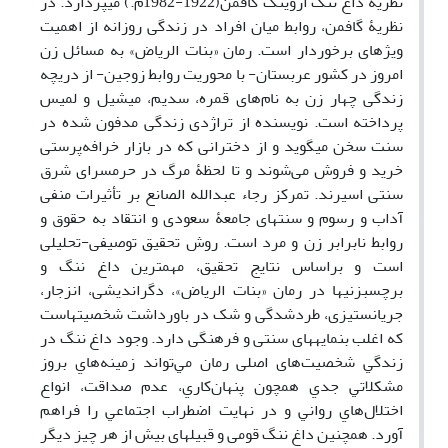
نظریۀ داغ ننگ اروینگ گافمن(1922-1982م.)
می­پردازد.
در
نظریۀ گافمن،
روابط میان افراد در زندگی روزانه از اهمیت
ویژه‏ای برخوردار است.
رمان «بنات الریاض»
به مسائل زن
امروز در کشور عربستان- با محوریت روابط زوجین- از دریچه
زندگی چهار زن
به نام‌های
قمره، سدیم، میشیل و لمیس
پرداخته­
است.
نویسنده از تراژدی زندگی مدفون شده در
سنت سخن می­گوید و از دخترانی که در بازار خرافه‌پرستی
خرید و فروش می‌شوند و تا لحظۀ مرگ در حرمسرای شرق
سنتی اسیرند.
تمرکز رجاء عبدالله الصانع بر تأثیرات منفی
آداب و رسوم و سنت­های جامعۀ سعودی و انتقاد به حقوق و
روابط نابرابر زن و مرد است. روش تحقیق توصیفی-تحلیلی
است و
براساس نتایج تحقیق،
مهمترین داغ ‏ننگ و
برچسب‏زنی‏ها در رمان «بنات الریاض»، دگراندیشی، انزجار،
جریان­ستیزی، طرد‏شدگی و ‏شک در باورداشت شخصیت­هاست
که اغلب بن‏مایه‏های سنتی و فرهنگی دارد.
وجود داغ ننگ در
زندگي
شخصیت‌های اصلی رمان
مي‌تواند زمينه‌هاي بروز
مشكلاتي جدي همچون پنهان‌كاري، عدم صداقت،‌‌ انواع
اختلال‌هاي رواني و در نهايت اضطراب اجتماعي را فراهم
آورد.
همچنین داغ ننگ قومی و قبیله­ای بیش از هر چیز دیگر