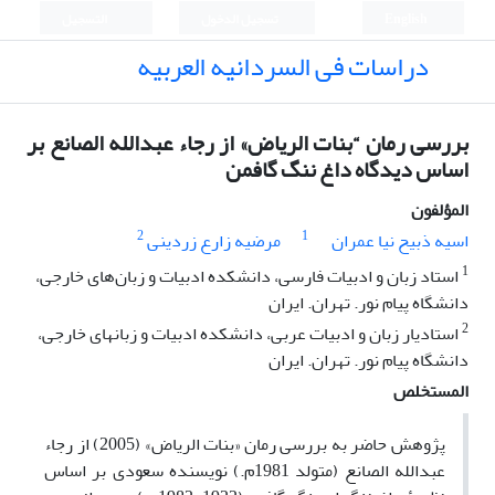
English
تسجيل الدخول
التسجيل
دراسات فی السردانیه العربیه
بررسی رمان “بنات الریاض» از رجاء عبدالله الصانع بر
اساس دیدگاه داغ ننگ گافمن
المؤلفون
2
1
اسیه ذبیح نیا عمران
مرضیه زارع زردینی
1
استاد زبان و ادبیات فارسی، دانشکده ادبیات و زبان‌های خارجی،
دانشگاه پیام نور. تهران. ایران
2
استادیار زبان و ادبیات عربی، دانشکده ادبیات و زبانهای خارجی،
دانشگاه پیام نور. تهران. ایران
المستخلص
پژوهش حاضر به بررسی رمان «
بنات الریاض
» (2005) از رجاء
عبدالله الصانع (
م
تولد 1981م.) نویسنده سعودی
بر
اساس