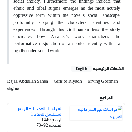
social anxiety. Furthermore, the findings indicate that
ethnic and tribal stigma emerges as the most acutely
oppressive form within the novel’s social landscape,
profoundly shaping the characters’ identities and
experiences. Through this Goffmanian lens, the study
elucidates how Alsanea’s work dramatizes the
performative negotiation of a spoiled identity within a
rigidly coded social world.
الكلمات الرئيسية
English
Rajaa Abdullah Sanea
Girls of Riyadh
Erving Goffman
stigma
المراجع
المجلد 1، العدد 1 - الرقم
المسلسل للعدد 1
الربيع 1440
الصفحة
73-92